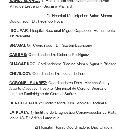
BAHIA BLANCA
 1) Hospital Italiano.  Cordinadores: Dres 
Milagros Lescano y Sabrima Mainardi.
                                2)  Hospital Municipal de Bahía Blanca 
Coordinador: Dr. Federico Roca
BOLIVAR
: Hospital Subzonal Miguel Capradoni. Actualmente 
sin referente
BRAGADO:
  Coordinador: Dr. Gastón Escribano
CASBAS:
 Coordinador: Dr. Roberto Rodríguez
CHACABUCO
: Cordinadores: Ricardo Mora y Agustín Briasco
CHIVILCOY:
 Coordinador: Dr. Leonardo Ferrer
CORONEL SUAREZ:
 Coordinadores Dres. Mariano Sein y 
Alberto Caccavo. Hospital Municipal de Coronel Suárez e 
Instituto Radiológico de Coronel Suárez
BENITO JUAREZ:
 Coordinadora: Dra. Mónica Caprarella.
LA PLATA
: 1) Instituto de Diagnóstico Cardiovascular La Plata.
(calle 13) Dr Adrián Lamarque
                      2) Hospital Rossi. Coordinadora: Dra. Claudia 