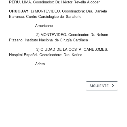
PERÚ.
 LIMA. Coordinador: Dr. Héctor Revella Alcocer
URUGUAY
Coordinadora: Dra. Daniela 
. 1) MONTEVIDEO. 
Barranco. Centro Cardiológico del Sanatorio 
                       Americano
                        2) MONTEVIDEO. Coordinador: Dr. Nelson 
Pizzano. Instituto Nacional de Cirugía Cardíaca
                        3) CIUDAD DE LA COSTA. CANELOMES. 
Hospital Español. Coordinadora: Dra. Karina 
                       Arieta
ARTÍCULO SIGUIENTE
SIGUIENTE